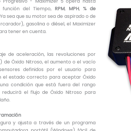
o Progresivo - Maximizer 5 opera hasta
 función del Tiempo,
RPM
,
MPH
,
% de
. Ya sea que su motor sea de aspirado o de
carador), gasolina o diésel, el Maximizer
ara tener en cuenta.
je de aceleración, las revoluciones por
I) de Óxido Nitroso, el aumento o el vacío
ensores definidos por el usuario para
n el estado correcto para aceptar Óxido
lguna condición que está fuera del rango
reducirá el flujo de Óxido Nitroso para
daño.
gramación
gura y ajusta a través de un programa
omputadora portátil (Windows) fácil de