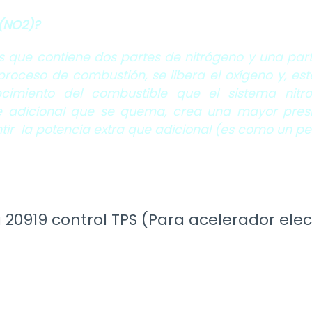
 (NO2)
?
gas que contiene dos partes de nitrógeno y una pa
proceso de combustión, se libera el oxígeno y, est
cimiento del combustible que el sistema nit
le adicional que se quema, crea una mayor pres
entir la potencia extra que adicional (es como un 
 20919 control TPS (Para acelerador elec