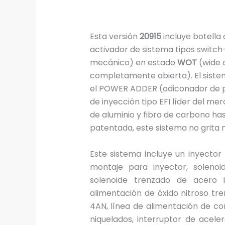
Esta versión
20915
incluye botella 
activador de sistema tipos switch
mecánico) en estado
WOT
(wide 
completamente abierta). El sistem
el POWER ADDER (adiconador de p
de inyección tipo EFI líder del me
de aluminio y fibra de carbono has
patentada, este sistema no grita 
Este sistema incluye un inyector
montaje para inyector, solenoid
solenoide trenzado de acero i
alimentación de óxido nitroso tr
4AN, línea de alimentación de co
niquelados, interruptor de acele