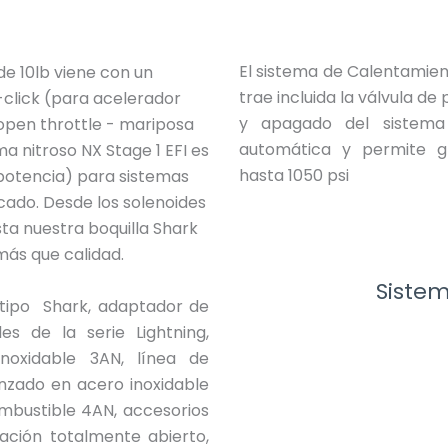
El sistema de Calentamien
de 10lb viene con un
trae incluida la válvula de
-click (para acelerador
y apagado del sistem
open throttle - mariposa
automática y permite g
a nitroso NX Stage 1 EFI es
hasta 1050 psi
otencia) para sistemas
rcado. Desde los solenoides
ta nuestra boquilla Shark
más que calidad.
Siste
 tipo Shark, adaptador de
es de la serie Lightning,
noxidable 3AN, línea de
enzado en acero inoxidable
mbustible 4AN, accesorios
ración totalmente abierto,