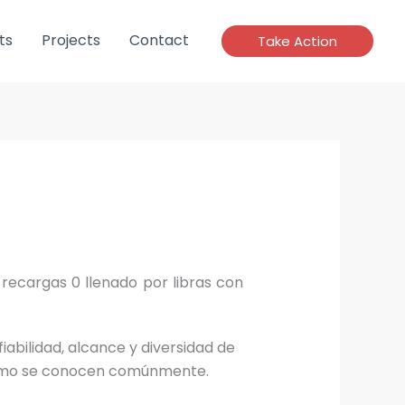
ts
Projects
Contact
Take Action
ecargas 0 llenado por libras con
abilidad, alcance y diversidad de
 como se conocen comúnmente.